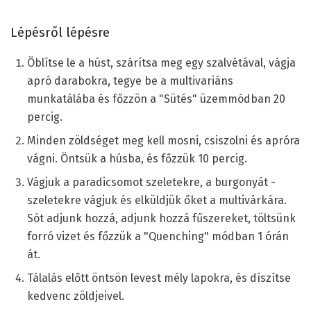
Lépésről lépésre
Öblítse le a húst, szárítsa meg egy szalvétával, vágja
apró darabokra, tegye be a multivariáns
munkatálába és főzzön a "Sütés" üzemmódban 20
percig.
Minden zöldséget meg kell mosni, csiszolni és apróra
vágni. Öntsük a húsba, és főzzük 10 percig.
Vágjuk a paradicsomot szeletekre, a burgonyát -
szeletekre vágjuk és elküldjük őket a multivárkára.
Sót adjunk hozzá, adjunk hozzá fűszereket, töltsünk
forró vizet és főzzük a "Quenching" módban 1 órán
át.
Tálalás előtt öntsön levest mély lapokra, és díszítse
kedvenc zöldjeivel.