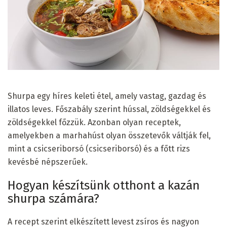
Shurpa egy híres keleti étel, amely vastag, gazdag és
illatos leves. Főszabály szerint hússal, zöldségekkel és
zöldségekkel főzzük. Azonban olyan receptek,
amelyekben a marhahúst olyan összetevők váltják fel,
mint a csicseriborsó (csicseriborsó) és a főtt rizs
kevésbé népszerűek.
Hogyan készítsünk otthont a kazán
shurpa számára?
A recept szerint elkészített levest zsíros és nagyon