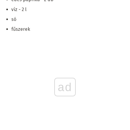
víz - 2 l
só
fűszerek
ad