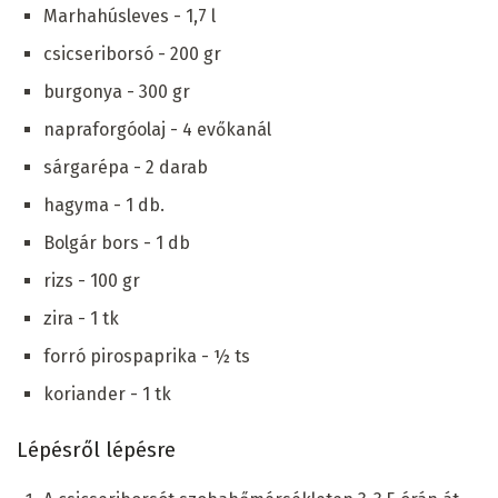
Marhahúsleves - 1,7 l
csicseriborsó - 200 gr
burgonya - 300 gr
napraforgóolaj - 4 evőkanál
sárgarépa - 2 darab
hagyma - 1 db.
Bolgár bors - 1 db
rizs - 100 gr
zira - 1 tk
forró pirospaprika - ½ ts
koriander - 1 tk
Lépésről lépésre