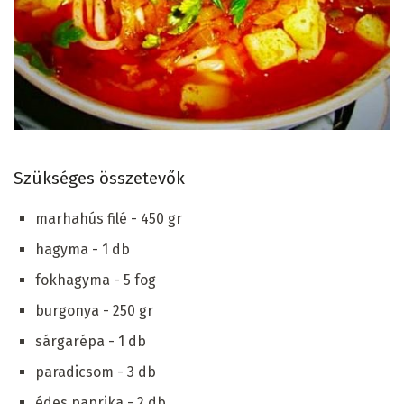
Szükséges összetevők
marhahús filé - 450 gr
hagyma - 1 db
fokhagyma - 5 fog
burgonya - 250 gr
sárgarépa - 1 db
paradicsom - 3 db
édes paprika - 2 db