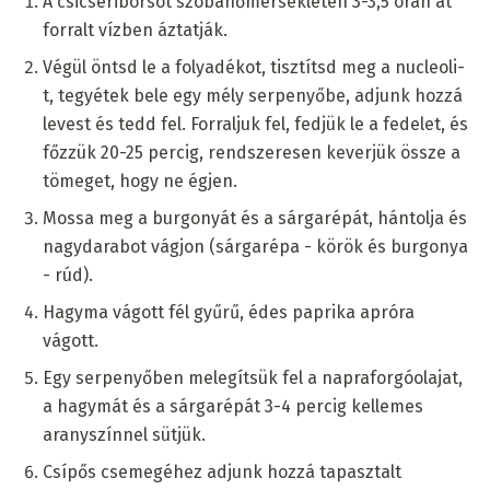
A csicseriborsót szobahőmérsékleten 3-3,5 órán át
forralt vízben áztatják.
Végül öntsd le a folyadékot, tisztítsd meg a nucleoli-
t, tegyétek bele egy mély serpenyőbe, adjunk hozzá
levest és tedd fel. Forraljuk fel, fedjük le a fedelet, és
főzzük 20-25 percig, rendszeresen keverjük össze a
tömeget, hogy ne égjen.
Mossa meg a burgonyát és a sárgarépát, hántolja és
nagydarabot vágjon (sárgarépa - körök és burgonya
- rúd).
Hagyma vágott fél gyűrű, édes paprika apróra
vágott.
Egy serpenyőben melegítsük fel a napraforgóolajat,
a hagymát és a sárgarépát 3-4 percig kellemes
aranyszínnel sütjük.
Csípős csemegéhez adjunk hozzá tapasztalt