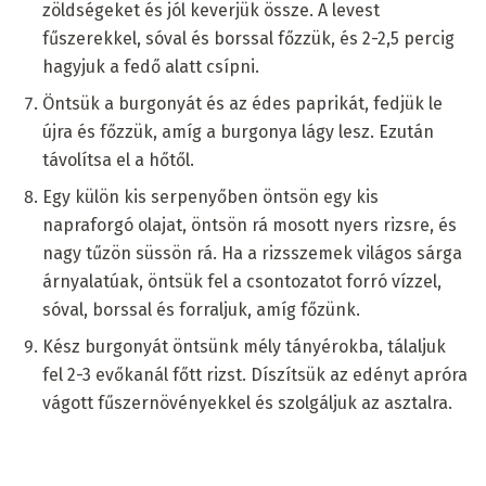
zöldségeket és jól keverjük össze. A levest
fűszerekkel, sóval és borssal főzzük, és 2-2,5 percig
hagyjuk a fedő alatt csípni.
Öntsük a burgonyát és az édes paprikát, fedjük le
újra és főzzük, amíg a burgonya lágy lesz. Ezután
távolítsa el a hőtől.
Egy külön kis serpenyőben öntsön egy kis
napraforgó olajat, öntsön rá mosott nyers rizsre, és
nagy tűzön süssön rá. Ha a rizsszemek világos sárga
árnyalatúak, öntsük fel a csontozatot forró vízzel,
sóval, borssal és forraljuk, amíg főzünk.
Kész burgonyát öntsünk mély tányérokba, tálaljuk
fel 2-3 evőkanál főtt rizst. Díszítsük az edényt apróra
vágott fűszernövényekkel és szolgáljuk az asztalra.