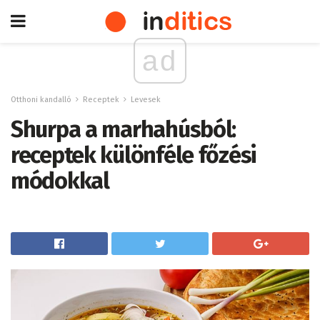
ad
Otthoni kandalló
Receptek
Levesek
Shurpa a marhahúsból:
receptek különféle főzési
módokkal