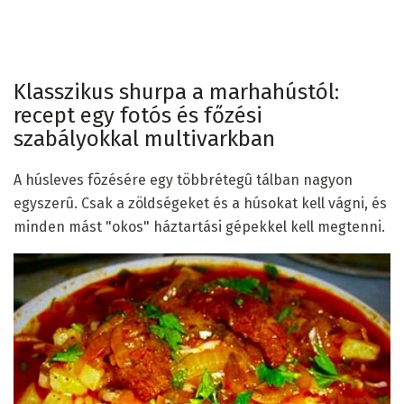
Klasszikus shurpa a marhahústól:
recept egy fotós és főzési
szabályokkal multivarkban
A húsleves fõzésére egy többrétegû tálban nagyon
egyszerû. Csak a zöldségeket és a húsokat kell vágni, és
minden mást "okos" háztartási gépekkel kell megtenni.