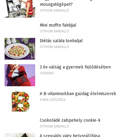
mosogatógépet?
OTTHONI KANDALLÓ
Mini muffin fahéjjal
OTTHONI KANDALLÓ
Diétás saláta tonhaljal
OTTHONI KANDALLÓ
3 év válság a gyermek fejlődésében
GYEREKEK
A B-vitaminokban gazdag élelmiszerek
A NŐK EGÉSZSÉGE
Csokoládé zabpehely cookie-k
OTTHONI KANDALLÓ
A szexuális vágy helyreállítása