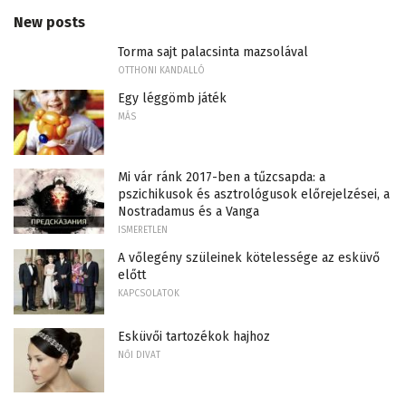
New posts
Torma sajt palacsinta mazsolával
OTTHONI KANDALLÓ
Egy léggömb játék
MÁS
Mi vár ránk 2017-ben a tűzcsapda: a
pszichikusok és asztrológusok előrejelzései, a
Nostradamus és a Vanga
ISMERETLEN
A vőlegény szüleinek kötelessége az esküvő
előtt
KAPCSOLATOK
Esküvői tartozékok hajhoz
NŐI DIVAT