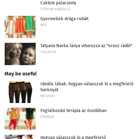
Cukkini palacsinta
OTTHONI KANDALLÓ
Gyermekek drága ruháit
MÁS
Tatyana Navka lánya viharozza az "orosz rádió"
CSILLAGOK
May be useful
Ideális lábak: hogyan válasszuk ki a megfelelő
harisnyát
NŐI DIVAT
Foglalkozási terápia az óvodában
GYEREKEK
Hogyan válasszuk ki a megfelelő