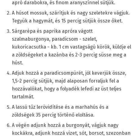
apró darabokra, és finom aranyszínnel sütjük.
A húsot mossuk, szárítjuk és nagy szeletekre vágjuk.
Tegyük a hagymát, és 15 percig sütjük össze őket.
Sárgarépa és paprika apróra vágott
szalmaburgonya, paradicsom - szelet,
kukoricacsutka - kb. 1 cm vastagságú körök, küldje el
a zöldségeket a kazánba és 2-3 percig süsse meg a
húst.
Adjuk hozzá a paradicsompürét, jól keverjük össze,
1,5-2 percig sütjük, majd alaposan forraljuk fel a
hozzávalókat, hogy a folyadék lefedi az üst teljes
tartalmát.
A lassú tűz lerövidítése és a marhahús és a
zöldségek 35 percig történő eloltása.
A végén adjunk hozzá a burgonyát, vágjuk nagy
kockákra, adjunk hozzá vizet, sót, borsot, szezonban