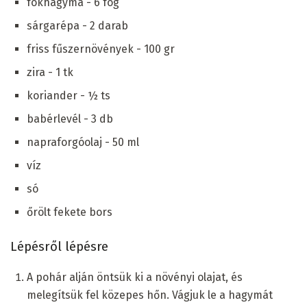
fokhagyma - 6 fog
sárgarépa - 2 darab
friss fűszernövények - 100 gr
zira - 1 tk
koriander - ½ ts
babérlevél - 3 db
napraforgóolaj - 50 ml
víz
só
őrölt fekete bors
Lépésről lépésre
A pohár alján öntsük ki a növényi olajat, és
melegítsük fel közepes hőn. Vágjuk le a hagymát