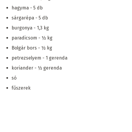
hagyma - 5 db
sárgarépa - 5 db
burgonya - 1,3 kg
paradicsom - ½ kg
Bolgár bors - ½ kg
petrezselyem - 1 gerenda
koriander - ½ gerenda
só
fűszerek