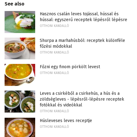
See also
Hasznos csalán leves tojással, hússal és
hússal: egyszerű receptek lépésről lépésre
OTTHONI KANDALLÓ
Shurpa a marhahúsból: receptek különféle
főzési módokkal
OTTHONI KANDALLÓ
Főzni egy finom pörkölt levest
OTTHONI KANDALLÓ
Leves a csirkéből a csirkehús, a hús és a
zöldségleves - lépésről-lépésre receptek
fotókkal és videókkal
OTTHONI KANDALLÓ
Húsleveses leves receptje
OTTHONI KANDALLÓ