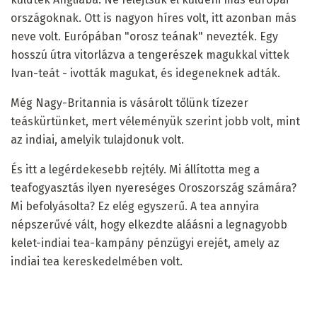
országoknak. Ott is nagyon híres volt, itt azonban más
neve volt. Európában "orosz teának" nevezték. Egy
hosszú útra vitorlázva a tengerészek magukkal vittek
Ivan-teát - ivották magukat, és idegeneknek adták.
Még Nagy-Britannia is vásárolt tőlünk tízezer
teáskürtünket, mert véleményük szerint jobb volt, mint
az indiai, amelyik tulajdonuk volt.
És itt a legérdekesebb rejtély. Mi állította meg a
teafogyasztás ilyen nyereséges Oroszország számára?
Mi befolyásolta? Ez elég egyszerű. A tea annyira
népszerűvé vált, hogy elkezdte aláásni a legnagyobb
kelet-indiai tea-kampány pénzügyi erejét, amely az
indiai tea kereskedelmében volt.