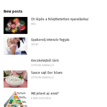
New posts
Öt lépés a felejthetetlen nyaraláshoz
MÁS
Gyakorolj intenzív fogyás
SPORT
Kecsketejből túró
OTTHONI KANDALLÓ
Sauce sajt Dor blues
OTTHONI KANDALLÓ
Mit jelent az enni?
A NŐK EGÉSZSÉGE