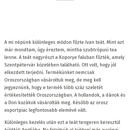
A mi népünk különleges módon főzte Ivan teát. Mint azt
már mondtam, úgy éreztem, mintha szubtrópusi tea
lenne. A teát nagyrészt a Koporye faluban főzték, amely
Szentpétervár közelében található. Ott volt, hogy jól
elkezdett terjedni. Termékünket nemcsak
Oroszországban vásároltuk meg, de meg kell
jegyeznünk, hogy e termék több száz szeletét
értékesítették Oroszországban. A hollandok, a dánok és
a Don kozákok vásárolták meg. Később az orosz
exportpiac legfontosabb elemévé vált.
Különleges kezelés után ezt a teát tengeren keresztül
küldték Angliába. Ne felejtsük el küldeni más európai