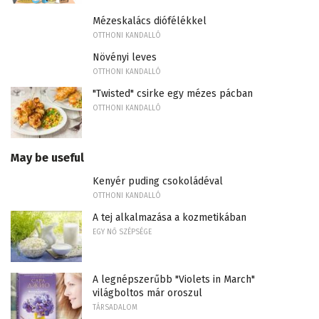
Mézeskalács diófélékkel
OTTHONI KANDALLÓ
Növényi leves
OTTHONI KANDALLÓ
"Twisted" csirke egy mézes pácban
OTTHONI KANDALLÓ
May be useful
Kenyér puding csokoládéval
OTTHONI KANDALLÓ
A tej alkalmazása a kozmetikában
EGY NŐ SZÉPSÉGE
A legnépszerűbb "Violets in March"
világboltos már oroszul
TÁRSADALOM