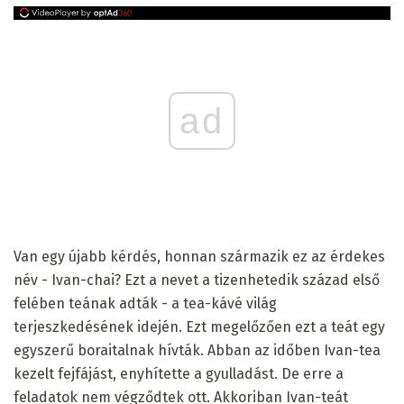
ad
Van egy újabb kérdés, honnan származik ez az érdekes
név - Ivan-chai? Ezt a nevet a tizenhetedik század első
felében teának adták - a tea-kávé világ
terjeszkedésének idején. Ezt megelőzően ezt a teát egy
egyszerű boraitalnak hívták. Abban az időben Ivan-tea
kezelt fejfájást, enyhítette a gyulladást. De erre a
feladatok nem végződtek ott. Akkoriban Ivan-teát