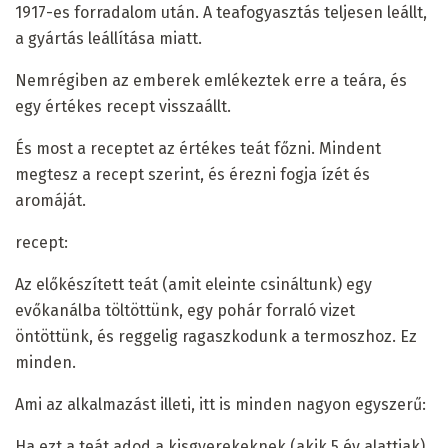
1917-es forradalom után. A teafogyasztás teljesen leállt,
a gyártás leállítása miatt.
Nemrégiben az emberek emlékeztek erre a teára, és
egy értékes recept visszaállt.
És most a receptet az értékes teát főzni. Mindent
megtesz a recept szerint, és érezni fogja ízét és
aromáját.
recept:
Az előkészített teát (amit eleinte csináltunk) egy
evőkanálba töltöttünk, egy pohár forraló vizet
öntöttünk, és reggelig ragaszkodunk a termoszhoz. Ez
minden.
Ami az alkalmazást illeti, itt is minden nagyon egyszerű:
Ha ezt a teát adod a kisgyerekeknek (akik 5 év alattiak),