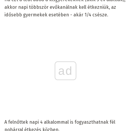
akkor napi többször evőkanálnak kell étkezniük, az
idősebb gyermekek esetében - akár 1/4 csésze.
ad
A felnőttek napi 4 alkalommal is fogyaszthatnak fél
pohárral étkezés közben.