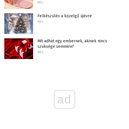
MÁS
Felkészülés a közelgő újévre
MÁS
Mit adhat egy embernek, akinek nincs
szüksége semmire?
MÁS
ad