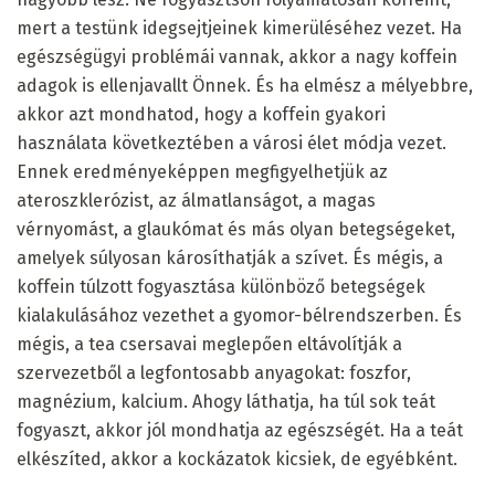
mert a testünk idegsejtjeinek kimerüléséhez vezet. Ha
egészségügyi problémái vannak, akkor a nagy koffein
adagok is ellenjavallt Önnek. És ha elmész a mélyebbre,
akkor azt mondhatod, hogy a koffein gyakori
használata következtében a városi élet módja vezet.
Ennek eredményeképpen megfigyelhetjük az
ateroszklerózist, az álmatlanságot, a magas
vérnyomást, a glaukómat és más olyan betegségeket,
amelyek súlyosan károsíthatják a szívet. És mégis, a
koffein túlzott fogyasztása különböző betegségek
kialakulásához vezethet a gyomor-bélrendszerben. És
mégis, a tea csersavai meglepően eltávolítják a
szervezetből a legfontosabb anyagokat: foszfor,
magnézium, kalcium. Ahogy láthatja, ha túl sok teát
fogyaszt, akkor jól mondhatja az egészségét. Ha a teát
elkészíted, akkor a kockázatok kicsiek, de egyébként.