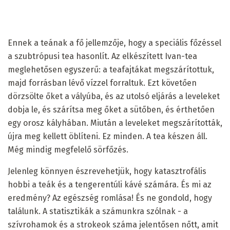
Ennek a teának a fő jellemzője, hogy a speciális főzéssel
a szubtrópusi tea hasonlít. Az elkészített Ivan-tea
meglehetősen egyszerű: a teafajtákat megszárítottuk,
majd forrásban lévő vízzel forraltuk. Ezt követően
dörzsölte őket a vályúba, és az utolsó eljárás a leveleket
dobja le, és szárítsa meg őket a sütőben, és érthetően
egy orosz kályhában. Miután a leveleket megszárították,
újra meg kellett öblíteni. Ez minden. A tea készen áll.
Még mindig megfelelő sörfőzés.
Jelenleg könnyen észrevehetjük, hogy katasztrofális
hobbi a teák és a tengerentúli kávé számára. És mi az
eredmény? Az egészség romlása! És ne gondold, hogy
találunk. A statisztikák a számunkra szólnak - a
szívrohamok és a strokeok száma jelentősen nőtt, amit