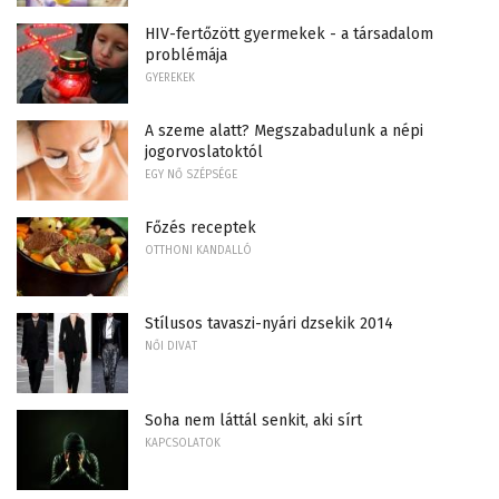
HIV-fertőzött gyermekek - a társadalom
problémája
GYEREKEK
A szeme alatt? Megszabadulunk a népi
jogorvoslatoktól
EGY NŐ SZÉPSÉGE
Főzés receptek
OTTHONI KANDALLÓ
Stílusos tavaszi-nyári dzsekik 2014
NŐI DIVAT
Soha nem láttál senkit, aki sírt
KAPCSOLATOK