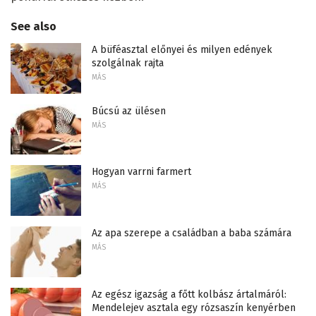
See also
A büféasztal előnyei és milyen edények
szolgálnak rajta
MÁS
Búcsú az ülésen
MÁS
Hogyan varrni farmert
MÁS
Az apa szerepe a családban a baba számára
MÁS
Az egész igazság a főtt kolbász ártalmáról:
Mendelejev asztala egy rózsaszín kenyérben