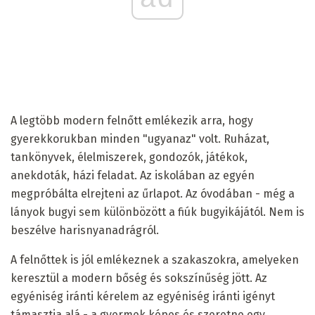
A legtöbb modern felnőtt emlékezik arra, hogy
gyerekkorukban minden "ugyanaz" volt. Ruházat,
tankönyvek, élelmiszerek, gondozók, játékok,
anekdoták, házi feladat. Az iskolában az egyén
megpróbálta elrejteni az űrlapot. Az óvodában - még a
lányok bugyi sem különbözött a fiúk bugyikájától. Nem is
beszélve harisnyanadrágról.
A felnőttek is jól emlékeznek a szakaszokra, amelyeken
keresztül a modern bőség és sokszínűség jött. Az
egyéniség iránti kérelem az egyéniség iránti igényt
támasztja alá - a gyermek képes és szeretne egy