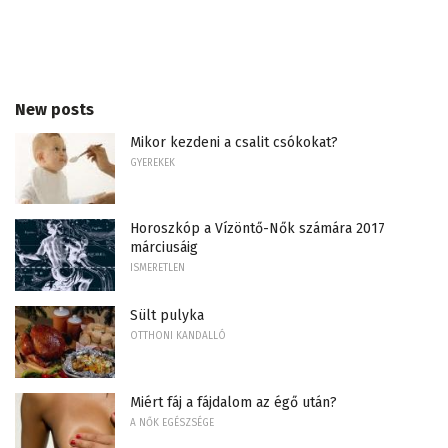
New posts
Mikor kezdeni a csalit csókokat?
GYEREKEK
Horoszkóp a Vízöntő-Nők számára 2017
márciusáig
ISMERETLEN
Sült pulyka
OTTHONI KANDALLÓ
Miért fáj a fájdalom az égő után?
A NŐK EGÉSZSÉGE