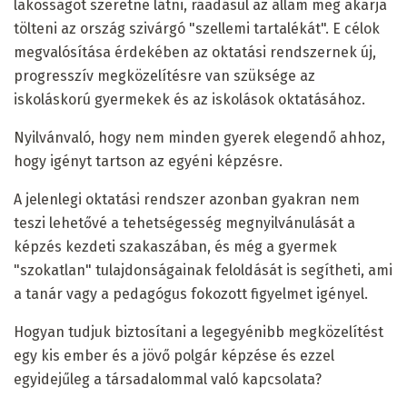
lakosságot szeretne látni, ráadásul az állam meg akarja
tölteni az ország szivárgó "szellemi tartalékát". E célok
megvalósítása érdekében az oktatási rendszernek új,
progresszív megközelítésre van szüksége az
iskoláskorú gyermekek és az iskolások oktatásához.
Nyilvánvaló, hogy nem minden gyerek elegendő ahhoz,
hogy igényt tartson az egyéni képzésre.
A jelenlegi oktatási rendszer azonban gyakran nem
teszi lehetővé a tehetségesség megnyilvánulását a
képzés kezdeti szakaszában, és még a gyermek
"szokatlan" tulajdonságainak feloldását is segítheti, ami
a tanár vagy a pedagógus fokozott figyelmet igényel.
Hogyan tudjuk biztosítani a legegyénibb megközelítést
egy kis ember és a jövő polgár képzése és ezzel
egyidejűleg a társadalommal való kapcsolata?