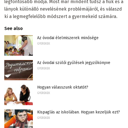
legfontosabb módja. Most már mindent tudsz a fiúk és a
lányok különálló nevelésének problémájáról, és válaszd
ki a legmegfelelőbb módszert a gyermekeid számára.
See also
Az óvodai élelmiszerek minősége
GYEREKEK
Az óvodai szülői gyűlések jegyzőkönyve
GYEREKEK
Hogyan válasszunk oktatót?
GYEREKEK
Kispaglás az iskolában. Hogyan kezeljük ezt?
GYEREKEK