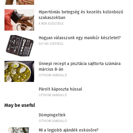
Hipertóniás betegség és kezelés különböző
szakaszokban
A NŐK EGÉSZSÉGE
Hogyan válasszunk egy manikűr készletet?
EGY NŐ SZÉPSÉGE
Ünnepi recept a pisztácia sajttorta számára
március 8-án
OTTHONI KANDALLÓ
Párolt káposzta hússal
OTTHONI KANDALLÓ
May be useful
Dömpingeltek
OTTHONI KANDALLÓ
Mi a legjobb ajándék esküvőre?