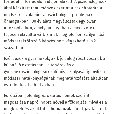
forradalmi forradalom idején alakult. A pszichológusok
által készített tanulmányok szerint a pszichoterápia
módszerei, valamint a pszichológiai problémák
önmagukban 100 év alatt megváltoztak egy olyan
intézkedésben, amely önmagában a módszerek
teljesen elavulttá vált. Ennek megfelelően az ilyen ősi
módszerekről szóló képzés nem végezhető el a 21.
században.
Ezért azok a gyermekek, akik jelenleg részt vesznek a
különálló oktatásban - a tanárok és a
gyermekpszichológusok különös befolyását igénylik a
módszer hatékonyságának meghatározására általában
és különféle technikákban.
Európában jelenleg az oktatás nemek szerinti
megoszlása ​​napról napra növeli a földrajzát, mivel ez a
megközelítés az oktatás humanizálásának javításának