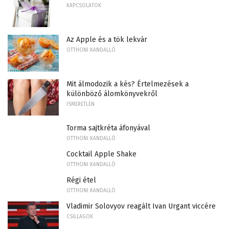
KAPCSOLATOK
Az Apple és a tök lekvár
OTTHONI KANDALLÓ
Mit álmodozik a kés? Értelmezések a
különböző álomkönyvekről
ISMERETLEN
Torma sajtkréta áfonyával
OTTHONI KANDALLÓ
Cocktail Apple Shake
OTTHONI KANDALLÓ
Régi étel
OTTHONI KANDALLÓ
Vladimir Solovyov reagált Ivan Urgant viccére
CSILLAGOK