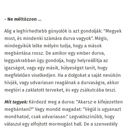
- Ne méltózzon ...
Alig a leghírhedtebb gúnyolók is azt gondolják: "Megyek
most, és mindenki számára durva vagyok". Mégis,
mindegyikük lelke mélyén tudja, hogy a mások
megbántása rossz. De amikor egy ember durva,
leggyakrabban úgy gondolja, hogy helyreállítja az
igazságot, vagy egy másik, hülyeséget tanít, hogy
megfelelően viselkedjen. Ha a dolgokat a saját nevükön
hívják, vagy udvariasan reagálnak a durvaságra, akkor
megtöri a zaklatott terveket, és egy zsákutcába teszi.
Mit tegyek:
Kérdezd meg a durva: "Akarsz-e kifejezetten
megbántani?" Vagy mondd magadat: "Végül is ugyanazt
mondhatod, csak udvariasan." Legvalószínűbb, hogy
válaszul egy elfojtott mormogást hall. De a szenvedély