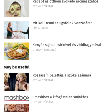
Recept az otthoni avokádó arcmasszához
EGY NŐ SZÉPSÉGE
Mit kell tenni az ügyfelek vonzására?
TÁRSADALOM
Kenyér sajttal, csirkével és zöldhagymával
OTTHONI KANDALLÓ
May be useful
Rózsaszín palettája a szőke számára
EGY NŐ SZÉPSÉGE
Smashbox a kifogástalan sminkhez
EGY NŐ SZÉPSÉGE