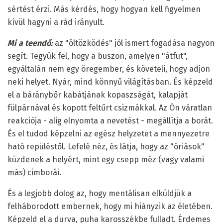
sértést érzi. Más kérdés, hogy hogyan kell figyelmen
kívül hagyni a rád irányult.
Mi a teendő:
az "öltözködés" jól ismert fogadása nagyon
segít. Tegyük fel, hogy a buszon, amelyen "átfut",
egyáltalán nem egy öregember, és követeli, hogy adjon
neki helyet. Nyár, mind könnyű világításban. És képzeld
el a báránybőr kabátjának kopaszságát, kalapját
fülpárnával és kopott feltűrt csizmákkal. Az Ön váratlan
reakciója - alig elnyomta a nevetést - megállítja a borát.
És el tudod képzelni az egész helyzetet a mennyezetre
ható repüléstől. Lefelé néz, és látja, hogy az "óriások"
küzdenek a helyért, mint egy csepp méz (vagy valami
más) cimborái.
És a legjobb dolog az, hogy mentálisan elküldjük a
felháborodott embernek, hogy mi hiányzik az életében.
Képzeld el a durva, puha karosszékbe fulladt. Érdemes