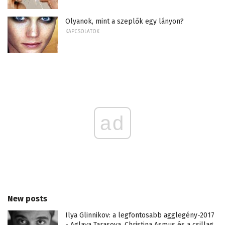
Olyanok, mint a szeplők egy lányon?
KAPCSOLATOK
ad
New posts
Ilya Glinnikov: a legfontosabb agglegény-2017
- Aglaya Tarasova, Christina Asmus és a csillag