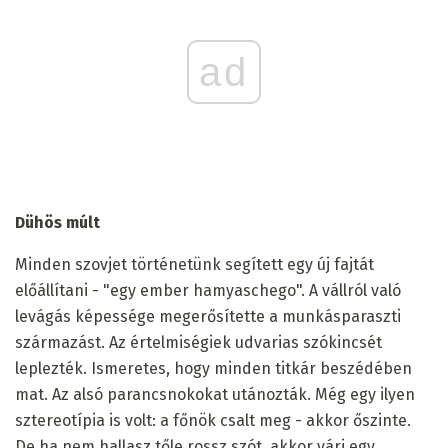
ad
Dühös múlt
Minden szovjet történetünk segített egy új fajtát
előállítani - "egy ember hamyaschego". A vállról való
levágás képessége megerősítette a munkásparaszti
származást. Az értelmiségiek udvarias szókincsét
leplezték. Ismeretes, hogy minden titkár beszédében
mat. Az alsó parancsnokokat utánozták. Még egy ilyen
sztereotípia is volt: a főnök csalt meg - akkor őszinte.
De ha nem hallasz tőle rossz szót, akkor várj egy