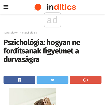
ad
Kapcsolatok
Pszichológia
Pszichológia: hogyan ne
fordítsanak figyelmet a
durvaságra