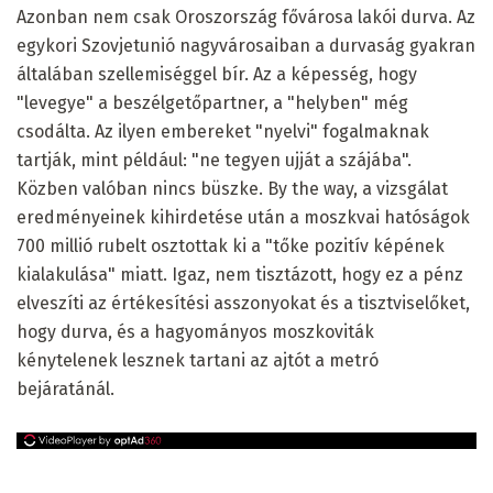
Azonban nem csak Oroszország fővárosa lakói durva. Az
egykori Szovjetunió nagyvárosaiban a durvaság gyakran
általában szellemiséggel bír. Az a képesség, hogy
"levegye" a beszélgetőpartner, a "helyben" még
csodálta. Az ilyen embereket "nyelvi" fogalmaknak
tartják, mint például: "ne tegyen ujját a szájába".
Közben valóban nincs büszke. By the way, a vizsgálat
eredményeinek kihirdetése után a moszkvai hatóságok
700 millió rubelt osztottak ki a "tőke pozitív képének
kialakulása" miatt. Igaz, nem tisztázott, hogy ez a pénz
elveszíti az értékesítési asszonyokat és a tisztviselőket,
hogy durva, és a hagyományos moszkoviták
kénytelenek lesznek tartani az ajtót a metró
bejáratánál.