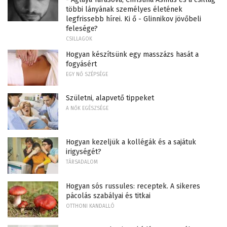
többi lányának személyes életének
legfrissebb hírei. Ki ő - Glinnikov jövőbeli
felesége?
CSILLAGOK
Hogyan készítsünk egy masszázs hasát a
fogyásért
EGY NŐ SZÉPSÉGE
Születni, alapvető tippeket
A NŐK EGÉSZSÉGE
Hogyan kezeljük a kollégák és a sajátuk
irigységét?
TÁRSADALOM
Hogyan sós russules: receptek. A sikeres
pácolás szabályai és titkai
OTTHONI KANDALLÓ