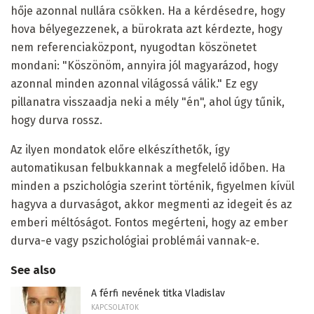
hője azonnal nullára csökken. Ha a kérdésedre, hogy
hova bélyegezzenek, a bürokrata azt kérdezte, hogy
nem referenciaközpont, nyugodtan köszönetet
mondani: "Köszönöm, annyira jól magyarázod, hogy
azonnal minden azonnal világossá válik." Ez egy
pillanatra visszaadja neki a mély "én", ahol úgy tűnik,
hogy durva rossz.
Az ilyen mondatok előre elkészíthetők, így
automatikusan felbukkannak a megfelelő időben. Ha
minden a pszichológia szerint történik, figyelmen kívül
hagyva a durvaságot, akkor megmenti az idegeit és az
emberi méltóságot. Fontos megérteni, hogy az ember
durva-e vagy pszichológiai problémái vannak-e.
See also
A férfi nevének titka Vladislav
KAPCSOLATOK