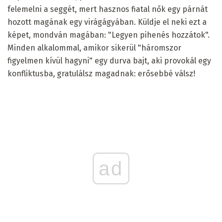
felemelni a seggét, mert hasznos fiatal nők egy párnát
hozott magának egy virágágyában. Küldje el neki ezt a
képet, mondván magában: "Legyen pihenés hozzátok".
Minden alkalommal, amikor sikerül "háromszor
figyelmen kívül hagyni" egy durva bajt, aki provokál egy
konfliktusba, gratulálsz magadnak: erősebbé válsz!
ad