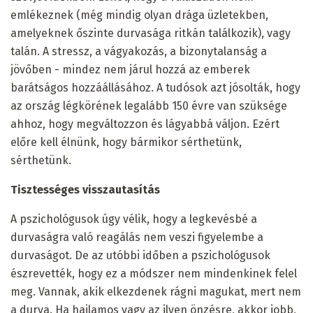
emlékeznek (még mindig olyan drága üzletekben,
amelyeknek őszinte durvasága ritkán találkozik), vagy
talán. A stressz, a vágyakozás, a bizonytalanság a
jövőben - mindez nem járul hozzá az emberek
barátságos hozzáállásához. A tudósok azt jósolták, hogy
az ország légkörének legalább 150 évre van szüksége
ahhoz, hogy megváltozzon és lágyabbá váljon. Ezért
előre kell élnünk, hogy bármikor sérthetünk,
sérthetünk.
Tisztességes visszautasítás
A pszichológusok úgy vélik, hogy a legkevésbé a
durvaságra való reagálás nem veszi figyelembe a
durvaságot. De az utóbbi időben a pszichológusok
észrevették, hogy ez a módszer nem mindenkinek felel
meg. Vannak, akik elkezdenek rágni magukat, mert nem
a durva. Ha hajlamos vagy az ilyen önzésre, akkor jobb,