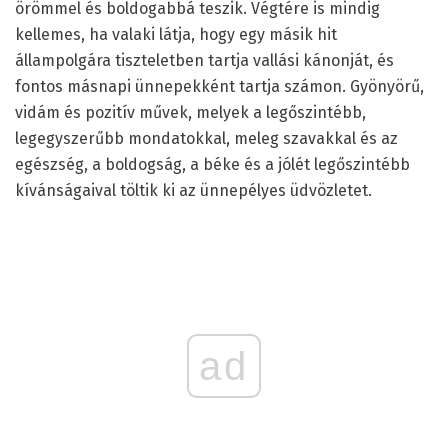
örömmel és boldogabbá teszik. Végtére is mindig
kellemes, ha valaki látja, hogy egy másik hit
állampolgára tiszteletben tartja vallási kánonját, és
fontos másnapi ünnepekként tartja számon. Gyönyörű,
vidám és pozitív művek, melyek a legőszintébb,
legegyszerűbb mondatokkal, meleg szavakkal és az
egészség, a boldogság, a béke és a jólét legőszintébb
kívánságaival töltik ki az ünnepélyes üdvözletet.
ad