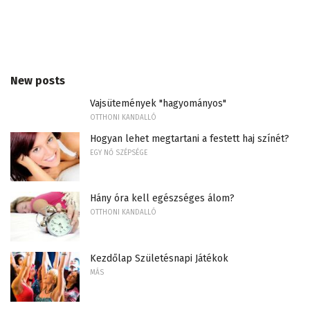
New posts
Vajsütemények "hagyományos"
OTTHONI KANDALLÓ
Hogyan lehet megtartani a festett haj színét?
EGY NŐ SZÉPSÉGE
Hány óra kell egészséges álom?
OTTHONI KANDALLÓ
Kezdőlap Születésnapi Játékok
MÁS