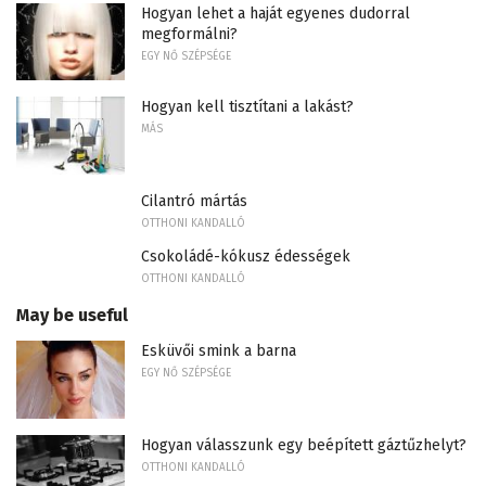
Hogyan lehet a haját egyenes dudorral
megformálni?
EGY NŐ SZÉPSÉGE
Hogyan kell tisztítani a lakást?
MÁS
Cilantró mártás
OTTHONI KANDALLÓ
Csokoládé-kókusz édességek
OTTHONI KANDALLÓ
May be useful
Esküvői smink a barna
EGY NŐ SZÉPSÉGE
Hogyan válasszunk egy beépített gáztűzhelyt?
OTTHONI KANDALLÓ