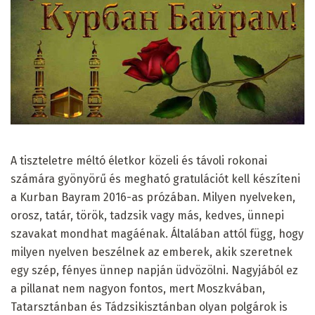
A tiszteletre méltó életkor közeli és távoli rokonai
számára gyönyörű és megható gratulációt kell készíteni
a Kurban Bayram 2016-as prózában. Milyen nyelveken,
orosz, tatár, török, tadzsik vagy más, kedves, ünnepi
szavakat mondhat magáénak. Általában attól függ, hogy
milyen nyelven beszélnek az emberek, akik szeretnek
egy szép, fényes ünnep napján üdvözölni. Nagyjából ez
a pillanat nem nagyon fontos, mert Moszkvában,
Tatarsztánban és Tádzsikisztánban olyan polgárok is