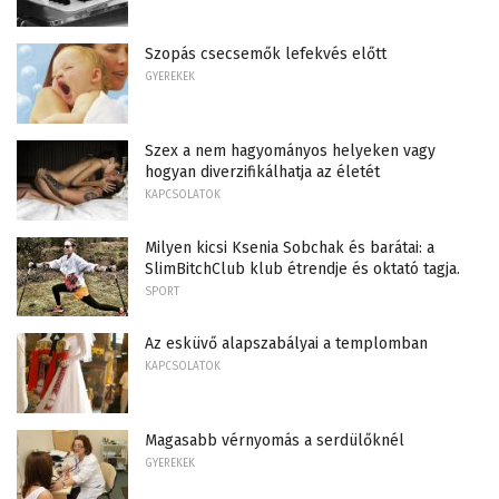
Szopás csecsemők lefekvés előtt
GYEREKEK
Szex a nem hagyományos helyeken vagy
hogyan diverzifikálhatja az életét
KAPCSOLATOK
Milyen kicsi Ksenia Sobchak és barátai: a
SlimBitchClub klub étrendje és oktató tagja.
SPORT
Az esküvő alapszabályai a templomban
KAPCSOLATOK
Magasabb vérnyomás a serdülőknél
GYEREKEK