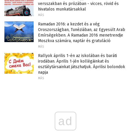
versszakban és prózában - vicces, rövid és
hivatalos munkatársakkal
MÁS
Ramadan 2016: a kezdet és a vég
Oroszországban, Tunéziában, az Egyesült Arab
Emírségekben. A Ramadan 2016 menetrendje
Moszkva számára, naptár és gratuláció
MÁS
Rallyok április 1-én az iskolában és baráti
irodában. Április 1-jén kollégáinkat és
osztálytársainkat játszhatjuk. Áprilisi bolondok
napja
MÁS
ad