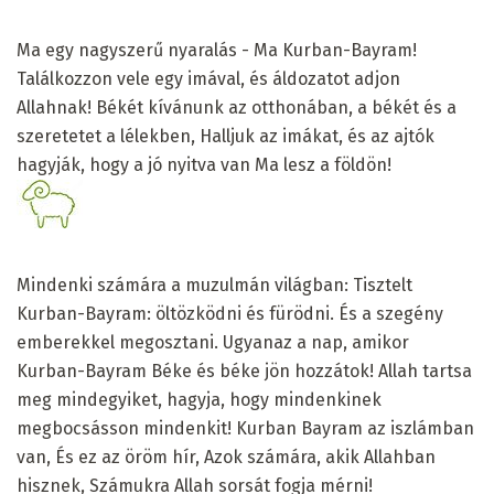
Ma egy nagyszerű nyaralás - Ma Kurban-Bayram!
Találkozzon vele egy imával, és áldozatot adjon
Allahnak! Békét kívánunk az otthonában, a békét és a
szeretetet a lélekben, Halljuk az imákat, és az ajtók
hagyják, hogy a jó nyitva van Ma lesz a földön!
Mindenki számára a muzulmán világban: Tisztelt
Kurban-Bayram: öltözködni és fürödni. És a szegény
emberekkel megosztani. Ugyanaz a nap, amikor
Kurban-Bayram Béke és béke jön hozzátok! Allah tartsa
meg mindegyiket, hagyja, hogy mindenkinek
megbocsásson mindenkit! Kurban Bayram az iszlámban
van, És ez az öröm hír, Azok számára, akik Allahban
hisznek, Számukra Allah sorsát fogja mérni!