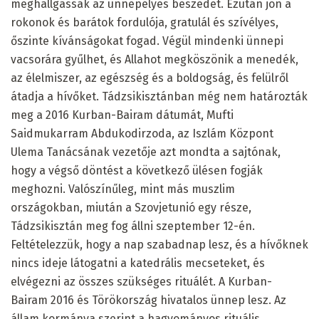
meghallgassák az ünnepélyes beszédet. Ezután jön a
rokonok és barátok fordulója, gratulál és szívélyes,
őszinte kívánságokat fogad. Végül mindenki ünnepi
vacsorára gyűlhet, és Allahot megköszönik a menedék,
az élelmiszer, az egészség és a boldogság, és felülről
átadja a hívőket. Tádzsikisztánban még nem határozták
meg a 2016 Kurban-Bairam dátumát, Mufti
Saidmukarram Abdukodirzoda, az Iszlám Központ
Ulema Tanácsának vezetője azt mondta a sajtónak,
hogy a végső döntést a következő ülésen fogják
meghozni. Valószínűleg, mint más muszlim
országokban, miután a Szovjetunió egy része,
Tádzsikisztán meg fog állni szeptember 12-én.
Feltételezzük, hogy a nap szabadnap lesz, és a hívőknek
nincs ideje látogatni a katedrális mecseteket, és
elvégezni az összes szükséges rituálét. A Kurban-
Bairam 2016 és Törökország hivatalos ünnep lesz. Az
állam kormánya szerint a hagyományos rituális