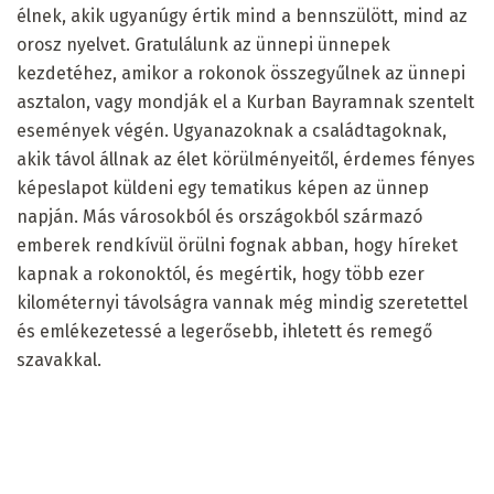
élnek, akik ugyanúgy értik mind a bennszülött, mind az
orosz nyelvet. Gratulálunk az ünnepi ünnepek
kezdetéhez, amikor a rokonok összegyűlnek az ünnepi
asztalon, vagy mondják el a Kurban Bayramnak szentelt
események végén. Ugyanazoknak a családtagoknak,
akik távol állnak az élet körülményeitől, érdemes fényes
képeslapot küldeni egy tematikus képen az ünnep
napján. Más városokból és országokból származó
emberek rendkívül örülni fognak abban, hogy híreket
kapnak a rokonoktól, és megértik, hogy több ezer
kilométernyi távolságra vannak még mindig szeretettel
és emlékezetessé a legerősebb, ihletett és remegő
szavakkal.