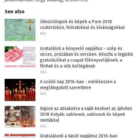
See also
Üdvözlőlapok és képek a Pure 2018
csütörtökön, feliratokkal és kívánságokkal
MÁS
Gratulálok a könyvelő napjához - szép és
vicces, prózában és versben. Készíts a legjobb
gratulációkat a csapat főkönyvelőjének, a
férfiak és a nők kollégáinak
MÁS
A szülői nap 2016-ban - emlékezzen a
meglátogatott szeretteire
MÁS
Rajzok az ablakokra a saját kezével az újévhez
2018 Kutyák: sablonok, sablonok és képek
mintákkal
MÁS
Gratulálunk a Vasút napjához 2016-ban