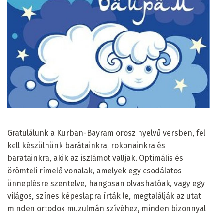
Gratulálunk a Kurban-Bayram orosz nyelvű versben, fel
kell készülnünk barátainkra, rokonainkra és
barátainkra, akik az iszlámot vallják. Optimális és
örömteli rímelő vonalak, amelyek egy csodálatos
ünneplésre szentelve, hangosan olvashatóak, vagy egy
világos, színes képeslapra írták le, megtalálják az utat
minden ortodox muzulmán szívéhez, minden bizonnyal