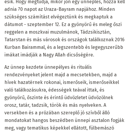
esik. Hogy megtudja, mikor jön egy ünneplés, hozzá kell
adnia 70 napot az Uraza-Bayram napjához. Minden
szükséges számítást elvégeztünk és megkaptuk a
dátumot - szeptember 12. Ez a gyönyörű és meleg őszi
reggelen a moszkvai muzulmánok, Tádzsikisztán,
Tatarstan és más városok és országok találkoznak 2016
Kurban Bairammal, és a legszentebb és legegyszerűbb
imákat imádják a Nagy Allah dicsőségére.
Az ünnep kezdete ünnepélyes és rituális
rendezvényeket jelent majd a mecsetekben, majd a
hívek hazatérnek rokonai, ismerőseik, ismerőseikkel
való találkozásukra, édességek teával ittak, és
gyönyörű, őszinte és érintő üdvözletet üdvözölnek
orosz, tatár, tadzsik, török ​​és más nyelveken. A
versekben és a prózában szereplő jó szívből álló
mondatokat hangos beszédben ünnepi asztalon fogják
meg, vagy tematikus képekkel ellátott, fülbemászó