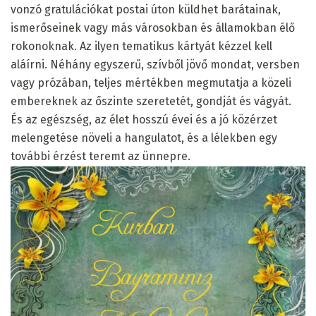
vonzó gratulációkat postai úton küldhet barátainak,
ismerőseinek vagy más városokban és államokban élő
rokonoknak. Az ilyen tematikus kártyát kézzel kell
aláírni. Néhány egyszerű, szívből jövő mondat, versben
vagy prózában, teljes mértékben megmutatja a közeli
embereknek az őszinte szeretetét, gondját és vágyát.
És az egészség, az élet hosszú évei és a jó közérzet
melengetése növeli a hangulatot, és a lélekben egy
további érzést teremt az ünnepre.