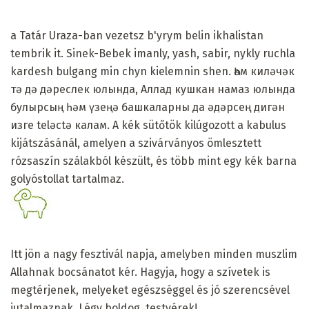
a Tatár Uraza-ban vezetsz b'yrym belin ikhalistan
tembrik it. Sinek-Bebek imanly, yash, sabir, nykly ruchla
kardesh bulgang min chyn kielemnin shen. Һәм киләчәк
тә дә дәреслек юлында, Аллад кушкан намаз юлында
булырсың һәм үзеңә башкаларны да әдәрсең дигән
изге telәctә калам. A kék sütőtök kilúgozott a kabulus
kijátszásánál, amelyen a szivárványos ömlesztett
rózsaszín szálakból készült, és több mint egy kék barna
golyóstollat ​​tartalmaz.
Itt jön a nagy fesztivál napja, amelyben minden muszlim
Allahnak bocsánatot kér. Hagyja, hogy a szívetek is
megtérjenek, melyeket egészséggel és jó szerencsével
jutalmaznak. Légy boldog, testvérek!