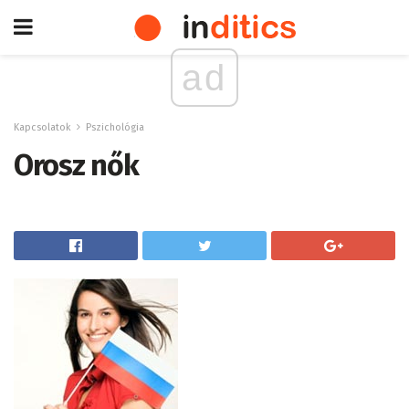
ad
Kapcsolatok
Pszichológia
Orosz nők