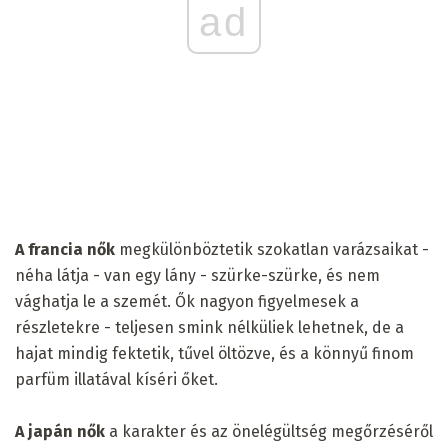
ad
A francia nők
megkülönböztetik szokatlan varázsaikat -
néha látja - van egy lány - szürke-szürke, és nem
vághatja le a szemét. Ők nagyon figyelmesek a
részletekre - teljesen smink nélküliek lehetnek, de a
hajat mindig fektetik, tűvel öltözve, és a könnyű finom
parfüm illatával kíséri őket.
A japán nők
a karakter és az önelégültség megőrzéséről