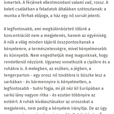
ismertek. A férjének ellentmondani valami vad, rossz. A
keleti családban a feladatok általában szétoszlanak: a
munka a férfiak előjoga, a ház egy nő sorsát jelenti.
A legfontosabb, ami megkülönbözteti tőlünk a
koncentrációt nem a megjelenés, hanem az egyéniség.
A nők a világ minden tájáról összpontosítanak a
kényelemre, a természetességre, mivel kényelmesebb
és könnyebb. Nem engedhetjük meg magunknak, hogy
rendetlenül nézzünk. Ugyanez vonatkozik a cipőkre és a
ruhákra is. A melegben, az esőben, a jégben, a
tengerparton - egy orosz nő továbbra is büszke lesz a
sarkában - és bármennyire is kényelmetlen, a
legfontosabb - tudni fogja, mi jól néz ki! Európában a
sarkú lány nagyon ritka - és ezután többnyire az
estéért. A ruhák kiválasztásakor az oroszokat a
megjelenés, nem pedig a kényelem irányítja. De az ügy