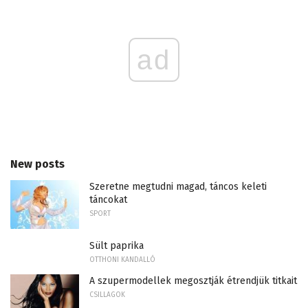
ad
New posts
Szeretne megtudni magad, táncos keleti
táncokat
SPORT
Sült paprika
OTTHONI KANDALLÓ
A szupermodellek megosztják étrendjük titkait
CSILLAGOK