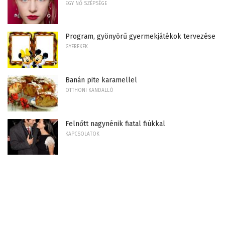
EGY NŐ SZÉPSÉGE
Program, gyönyörű gyermekjátékok tervezése
GYEREKEK
Banán pite karamellel
OTTHONI KANDALLÓ
Felnőtt nagynénik fiatal fiúkkal
KAPCSOLATOK