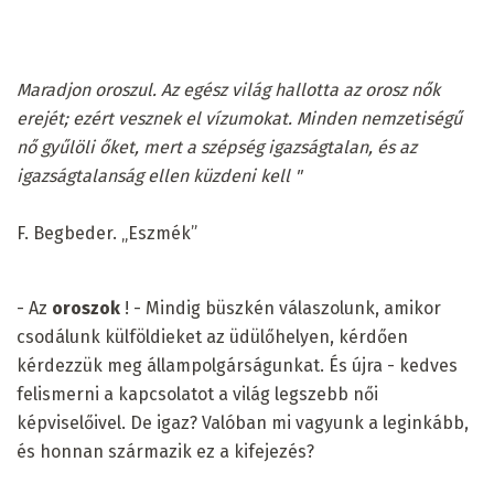
Maradjon oroszul.
Az egész világ hallotta az orosz nők
erejét;
ezért vesznek el vízumokat.
Minden nemzetiségű
nő gyűlöli őket, mert a szépség igazságtalan, és az
igazságtalanság ellen küzdeni kell "
F. Begbeder. „Eszmék”
- Az
oroszok
! - Mindig büszkén válaszolunk, amikor
csodálunk külföldieket az üdülőhelyen, kérdően
kérdezzük meg állampolgárságunkat. És újra - kedves
felismerni a kapcsolatot a világ legszebb női
képviselőivel. De igaz? Valóban mi vagyunk a leginkább,
és honnan származik ez a kifejezés?