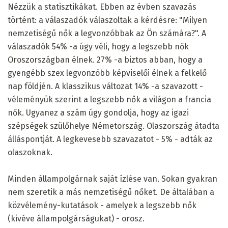
Nézzük a statisztikákat. Ebben az évben szavazás
történt: a válaszadók válaszoltak a kérdésre: "Milyen
nemzetiségű nők a legvonzóbbak az Ön számára?". A
válaszadók 54% -a úgy véli, hogy a legszebb nők
Oroszországban élnek. 27% -a biztos abban, hogy a
gyengébb szex legvonzóbb képviselői élnek a felkelő
nap földjén. A klasszikus változat 14% -a szavazott -
véleményük szerint a legszebb nők a világon a francia
nők. Ugyanez a szám úgy gondolja, hogy az igazi
szépségek szülőhelye Németország. Olaszország átadta
álláspontját. A legkevesebb szavazatot - 5% - adták az
olaszoknak.
Minden állampolgárnak saját ízlése van. Sokan gyakran
nem szeretik a más nemzetiségű nőket. De általában a
közvélemény-kutatások - amelyek a legszebb nők
(kivéve állampolgárságukat) - orosz.