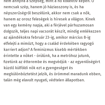
nem annyira a szépség, mint a nő kollektív képén. Ő
nemcsak szép, hanem jó háziasszony is, és ha
népszerűségről beszélünk, akkor nem csak a nők,
hanem az orosz feleségek is híresek a világon. Kinek
van egy kemény napja, aki a férjével párhuzamosan
dolgozik, teljes napi vacsorát készít, mindig emlékezzen
az ajándékokra február 23-ig, amikor március 8-ig
elfelejti a mimózt, hogy a család érdekében ragyogó
karriert adjon? A feminizmus kisebb mértékben
érintette a nõket - örülünk, ha a metróhoz jutunk,
fizetünk az étterembe és megvédjük - az egyenlõségért
küzdő külföldi nõk ezt a gyengeséget és
megkülönböztetést jelzik, és örömmel maradunk ebben,
talán még elavult nyugati, védtelen állapotban.