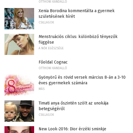
OTTHONI KANDALLÓ
Xenia Borodina kommentálta a gyermek
születésének hírét
CSILLAGOK
Menstruációs ciklus: különböző tényezők
függése
A NŐK EGÉSZSÉGE
Főoldal Cognac
OTTHONI KANDALLÓ
Gyönyörű és rövid versek március 8-án a 3-10
éves gyermekek számára
MÁS
Timati anya őszintén szólt az unokája
betegségéről
CSILLAGOK
New Look-2016: Dior érzéki sminkje