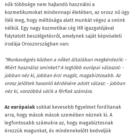
nők többsége nem hajlandó használni a
kozmetikumokat mindennapi életében, az orosz nő úgy
ítéli meg, hogy méltósága alatt munkát végez a smink
nélkül. Egy nagy kozmetikai cég HR igazgatójával
folytatott beszélgetésről, amelynek saját képviseleti
irodája Oroszországban van:
"Munkavégzés közben a nőket általában megkérdezik: -
Miért használsz sminket?
A legtöbb európai válaszol: -
jobban néz ki, jobban érzi magát, magabiztosabb.
Az
orosz jelöltek hasonló kérdésére adott válasz: - jobban
néz ki, vonzóbbá válik a férfiak számára.
Az európaiak
sokkal kevesebb figyelmet fordítanak
arra, hogy mások mások szemében néznek ki. A
legfontosabb számukra az, hogy magabiztosnak
érezzük magunkat, és mindenekelőtt kedveljük